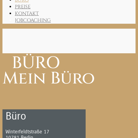
BÜRO
PREISE
KONTAKT
JOBCOACHING
BÜRO
Mein Büro
Büro
Winterfeldtstraße 17
10781 Berlin